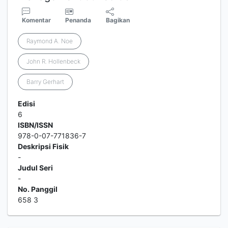
Komentar
Penanda
Bagikan
Raymond A. Noe
John R. Hollenbeck
Barry Gerhart
Edisi
6
ISBN/ISSN
978-0-07-771836-7
Deskripsi Fisik
-
Judul Seri
-
No. Panggil
658 3