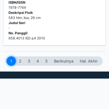
ISBN/ISSN
1978-774X
Deskripsi Fisik
583 hlm; ilus; 29 cm
Judul Seri
-
No. Panggil
658.4013 IED p4 2010
1
2
3
4
5
Berikutnya
Hal. Akhir
OPAC LLDIKTI Wilayah 4
Online Public Access Catalog