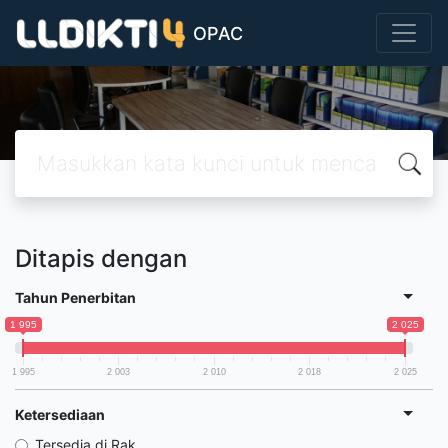
OPAC
Ditapis dengan
Tahun Penerbitan
1 995
2 025
1 995
2 003
2 010
2 018
2 025
Ketersediaan
Tersedia di Rak