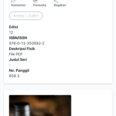
Komentar
Penanda
Bagikan
Andrew J. DuBrin
Edisi
12
ISBN/ISSN
978-0-13-350682-2
Deskripsi Fisik
File PDF
Judul Seri
-
No. Panggil
658 3