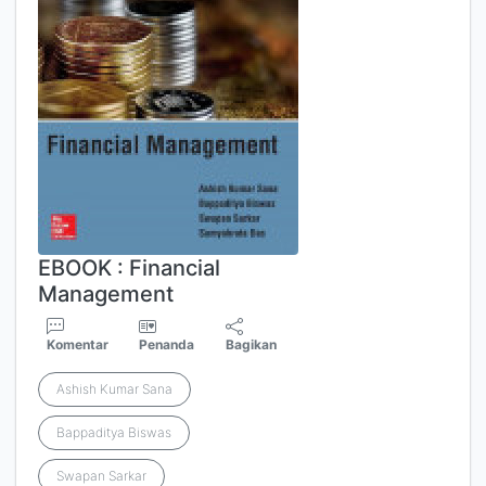
EBOOK : Financial
Management
Komentar
Penanda
Bagikan
Ashish Kumar Sana
Bappaditya Biswas
Swapan Sarkar