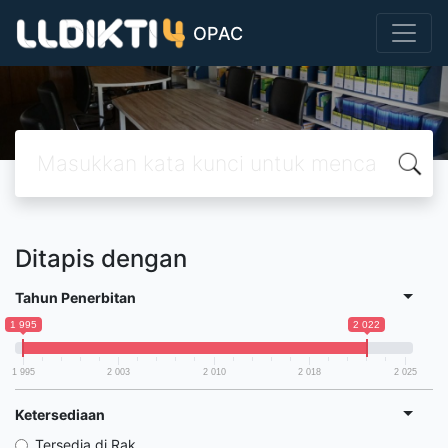
OPAC
Ditapis dengan
Tahun Penerbitan
1 995
2 022
1 995
2 003
2 010
2 018
2 025
Ketersediaan
Tersedia di Rak