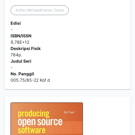
Kofler, MichaelKramer, David
Edisi
-
ISBN/ISSN
9,78E+12
Deskripsi Fisik
784p.
Judul Seri
-
No. Panggil
005.75/85-22 Kof d