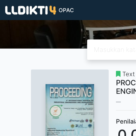
OPAC
Text
PROC
ENGI
Penila
0,