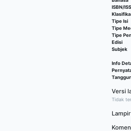
Bahasa
ISBN/IS
Klasifika
Tipe Isi
Tipe Me
Tipe P
Edisi
Subjek
Info Deta
Pernyat
Tanggu
Versi l
Tidak ter
Lampir
Komen