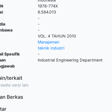
Indonesia
SN
1978-774X
si
6.584.013
-
dia
-
embawa
-
VOL. 4 TAHUN 2010
Manajemen
teknik industri
il Spesifik
-
aan
Industrial Engineering Department
ngjawab
ain/terkait
sedia versi lain
an Berkas
tar