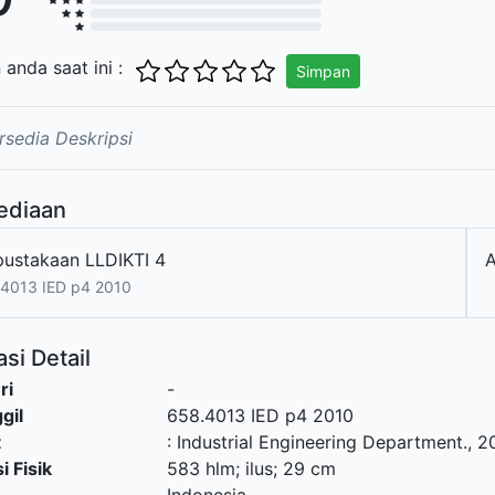
n anda saat ini :
Simpan
rsedia Deskripsi
ediaan
pustakaan LLDIKTI 4
A
4013 IED p4 2010
si Detail
ri
-
gil
658.4013 IED p4 2010
t
:
Industrial Engineering Department
.,
2
i Fisik
583 hlm; ilus; 29 cm