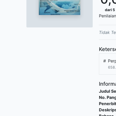
dari 5
Penilaia
Tidak Te
Keters
#
Per
658.
Informa
Judul Se
No. Pang
Penerbi
Deskrips