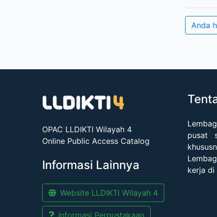
Anda h
Tent
Lembag
OPAC LLDIKTI Wilayah 4
pusat 
Online Public Access Catalog
khususn
Lembaga
Informasi Lainnya
kerja di
Website LLDIKTI Wilayah 4
Informasi Perpustakaan