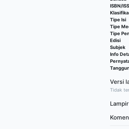
ISBN/IS
Klasifika
Tipe Isi
Tipe Me
Tipe P
Edisi
Subjek
Info Deta
Pernyat
Tanggu
Versi l
Tidak ter
Lampir
Komen