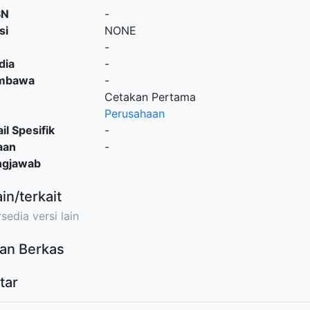
SN
-
si
NONE
-
dia
-
embawa
-
Cetakan Pertama
Perusahaan
il Spesifik
-
aan
-
ngjawab
ain/terkait
sedia versi lain
an Berkas
tar