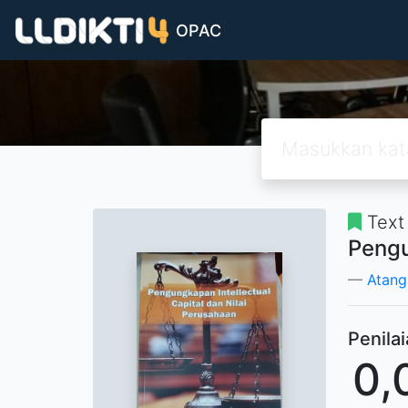
OPAC
Text
Pengu
Atan
Penila
0,