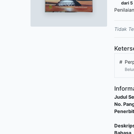
dari 5
Penilaia
Tidak Te
Keters
#
Per
Belu
Informa
Judul Se
No. Pang
Penerbi
Deskrips
Bahasa