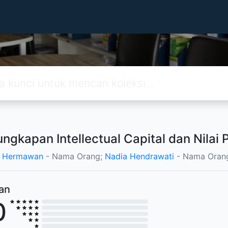
ngkapan Intellectual Capital dan Nilai
g Hermawan
- Nama Orang;
Nadia Hendrawati
- Nama Oran
ian
0