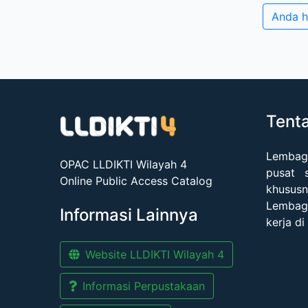
Anda h
Tent
Lembag
OPAC LLDIKTI Wilayah 4
pusat 
Online Public Access Catalog
khususn
Lembaga
Informasi Lainnya
kerja di
Website LLDIKTI Wilayah 4
Informasi Perpustakaan