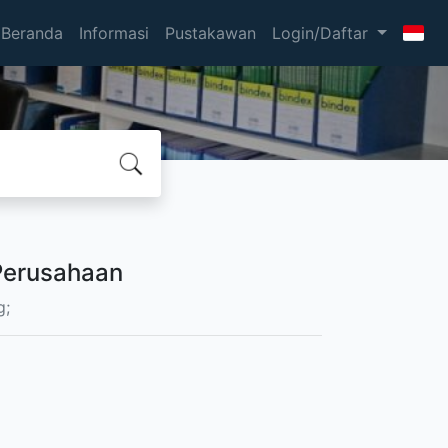
Beranda
Informasi
Pustakawan
Login/Daftar
 Perusahaan
g;