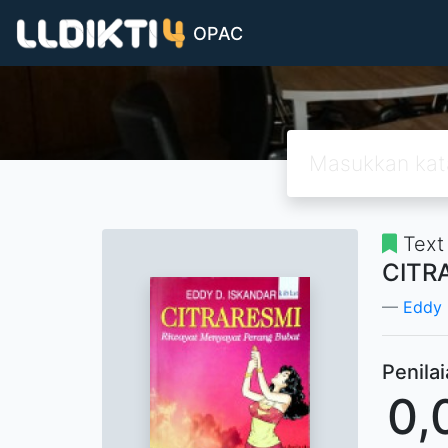
OPAC
Text
CITR
Eddy 
Penila
0,