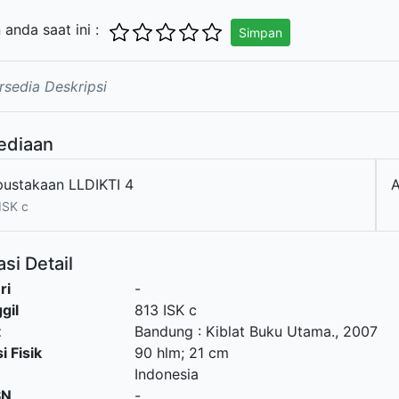
n anda saat ini :
Simpan
rsedia Deskripsi
ediaan
pustakaan LLDIKTI 4
ISK c
si Detail
ri
-
gil
813 ISK c
t
Bandung
:
Kiblat Buku Utama
.,
2007
i Fisik
90 hlm; 21 cm
Indonesia
SN
-