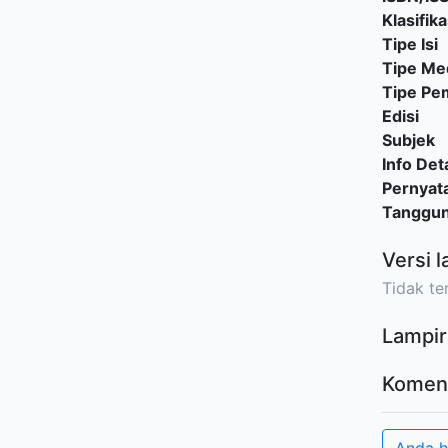
Klasifika
Tipe Isi
Tipe Me
Tipe P
Edisi
Subjek
Info Deta
Pernyat
Tanggu
Versi l
Tidak ter
Lampir
Komen