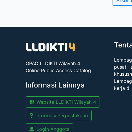
Anda h
Tent
Lembag
OPAC LLDIKTI Wilayah 4
pusat 
Online Public Access Catalog
khususn
Lembaga
Informasi Lainnya
kerja di
Website LLDIKTI Wilayah 4
Informasi Perpustakaan
Login Anggota