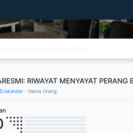
ARESMI: RIWAYAT MENYAYAT PERANG 
D.Iskandar
- Nama Orang;
ian
0