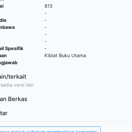
si
813
-
dia
-
embawa
-
-
-
il Spesifik
-
aan
Kiblat Buku Utama
ngjawab
ain/terkait
sedia versi lain
an Berkas
tar