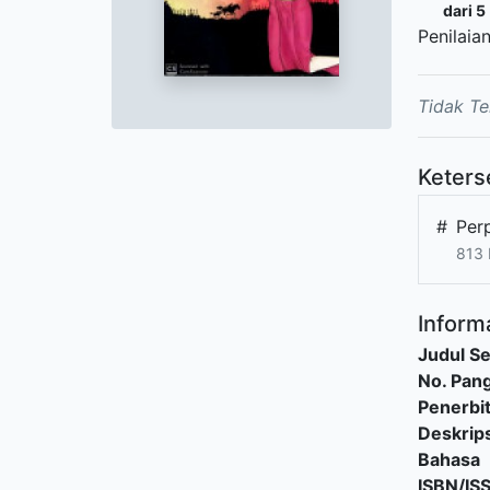
dari 5
Penilaia
Tidak Te
Keters
#
Per
813 
Informa
Judul Se
No. Pang
Penerbi
Deskrips
Bahasa
ISBN/IS