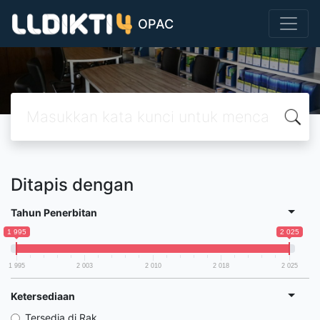
OPAC
Ditapis dengan
Tahun Penerbitan
1 995
2 025
1 995
2 003
2 010
2 018
2 025
Ketersediaan
Tersedia di Rak