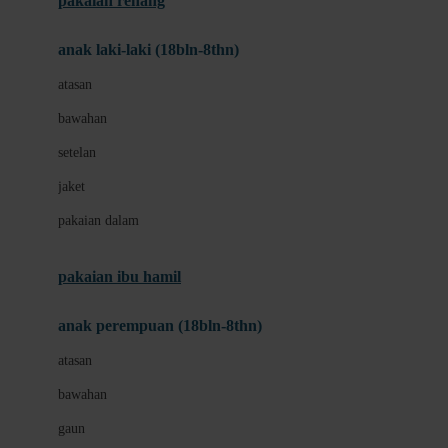
pakaian renang
Bumkins
anak laki-laki (18bln-8thn)
C
atasan
Cetaphil
bawahan
Chicco
setelan
Childlife
jaket
Clevamama
pakaian dalam
Cocolatte
Cottonseeds
pakaian ibu hamil
Cozy N Safe
anak perempuan (18bln-8thn)
Crane
atasan
Cybex
bawahan
D
gaun