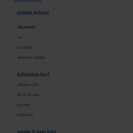
Azetabio
produk terbaru
B
aksesoris
Baabaasheepz
tas
Babiators
kacamata
Baby Dove
aksesoris rambut
Baby Jogger
Baby Rovega
kebutuhan bayi
Babybee
pakaian tidur
Banana Boat
set & terusan
Banz
piyama
Barbie
bodysuits
Beaba
Beauty Barn
sepatu & kaus kaki