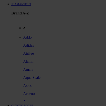
IDAMANTOTO
Brand A-Z
A
Addo
Adidas
Airfree
Alamii
Amara
Aqua Scale
Asics
Aveeno
Awan
OLXOTO LOGIN