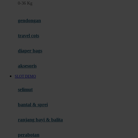
0-36 Kg
Fisher Price
Flipper
gendongan
Friends Of Sally
travel cots
G
diaper bags
Gb
Geko
aksesoris
Graco
SLOT DEMO
Gund
selimut
H
bantal & sprei
Habbie
Haenim
ranjang bayi & balita
Happy Horse
perabotan