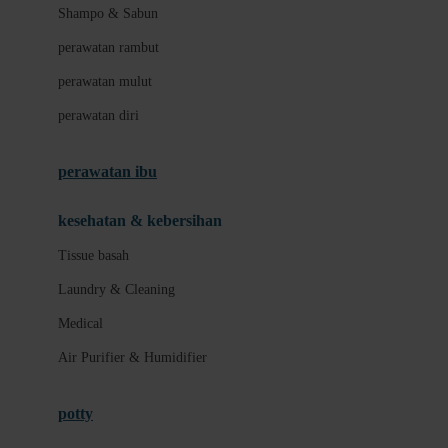
London Taxi
Shampo & Sabun
Love To Dream
perawatan rambut
perawatan mulut
M
perawatan diri
Magformers
Mama's Choice
perawatan ibu
Mamas&Papas
kesehatan & kebersihan
Mamaway
Tissue basah
Maxi Cosi
Laundry & Cleaning
Megabloks
Medical
Micro
Air Purifier & Humidifier
MiDeer
Mimi & Lula
potty
Mini Monkey