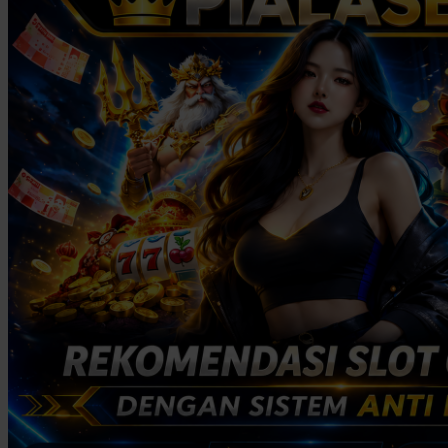
Xootz
Y
Yamatoya
Z
Zaxy
Zoggs
0-9
4Moms
59S