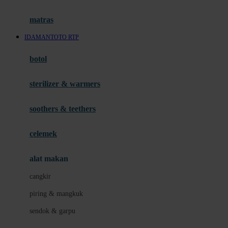
Happy Tummy
Hauck
matras
Havaianas
IDAMANTOTO RTP
Hegen
botol
Hot Wheels
sterilizer & warmers
Hybrid
soothers & teethers
I
Inlacta DHA
celemek
Interlac
alat makan
Ivenet
cangkir
J
piring & mangkuk
Jack N Jill
sendok & garpu
Joie