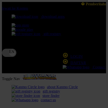
🔱 Pemberitahuan: Selalu pastikan Anda
lewati ke Konten
download apps
download app from:
gift registry
Bahasa
ID
LOGIN
DAFTAR
Contact 
Toggle Nav
about Kanmo Circle
gift registry
store finder
contact us